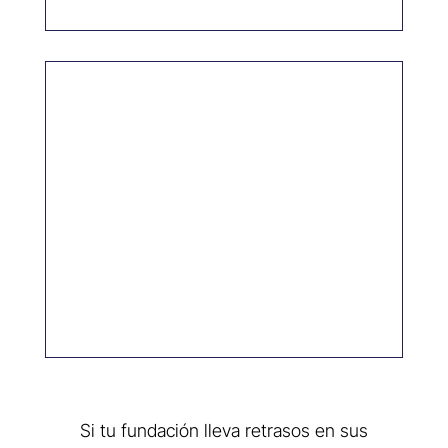
Adaptar la documentación contable a los
modelos requeridos por el Protectorado y
otros organismos.
Si tu fundación lleva retrasos en sus