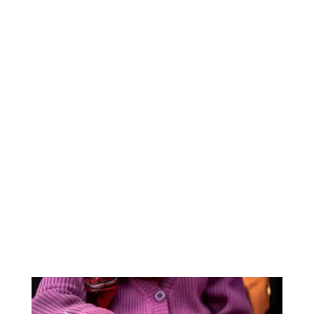
decisiones que no encajan entre sí, falta
de coordinación y una sensación
constante de inseguridad. Por eso,
contar
con una asesoría de fundaciones
especializada es clave para que la
entidad funcione con orden, criterio y
tranquilidad
.