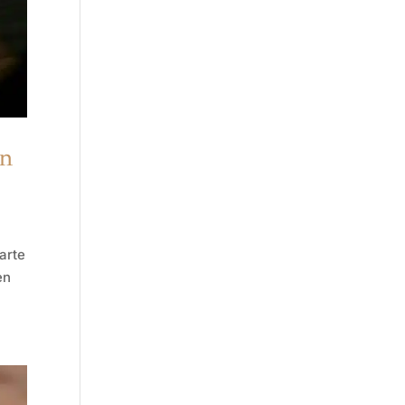
ón
arte
en